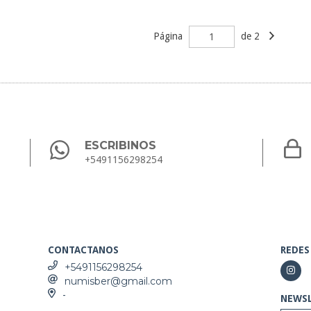
Página
de 2
ESCRIBINOS
+5491156298254
CONTACTANOS
REDES
+5491156298254
numisber@gmail.com
-
NEWS