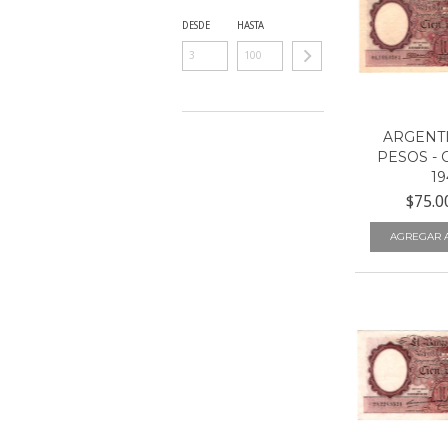
DESDE
HASTA
ARGENTI
PESOS - 
19
$75.0