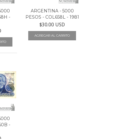
5000
ARGENTINA - 5000
8H -
PESOS - COL658L - 1981
$30.00 USD
D
5000
0B -
D