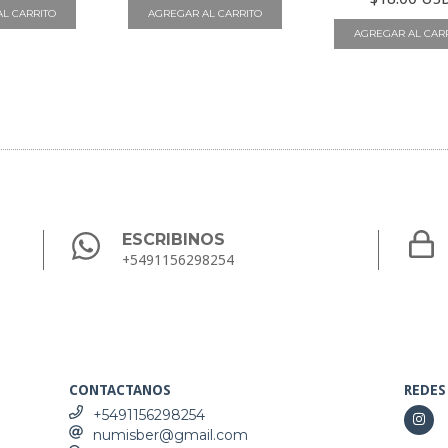
ESCRIBINOS
+5491156298254
CONTACTANOS
REDES
+5491156298254
numisber@gmail.com